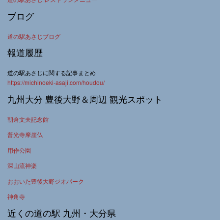
ブログ
道の駅あさじブログ
報道履歴
道の駅あさじに関する記事まとめ
https://michinoeki-asaji.com/houdou/
九州大分 豊後大野＆周辺 観光スポット
朝倉文夫記念館
普光寺摩崖仏
用作公園
深山流神楽
おおいた豊後大野ジオパーク
神角寺
近くの道の駅 九州・大分県