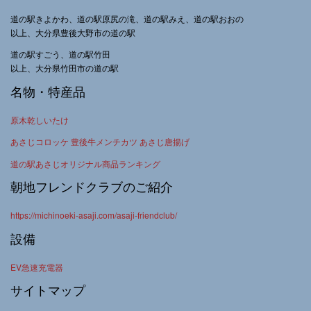
道の駅きよかわ、道の駅原尻の滝、道の駅みえ、道の駅おおの
以上、大分県豊後大野市の道の駅
道の駅すごう、道の駅竹田
以上、大分県竹田市の道の駅
名物・特産品
原木乾しいたけ
あさじコロッケ 豊後牛メンチカツ あさじ唐揚げ
道の駅あさじオリジナル商品ランキング
朝地フレンドクラブのご紹介
https://michinoeki-asaji.com/asaji-friendclub/
設備
EV急速充電器
サイトマップ