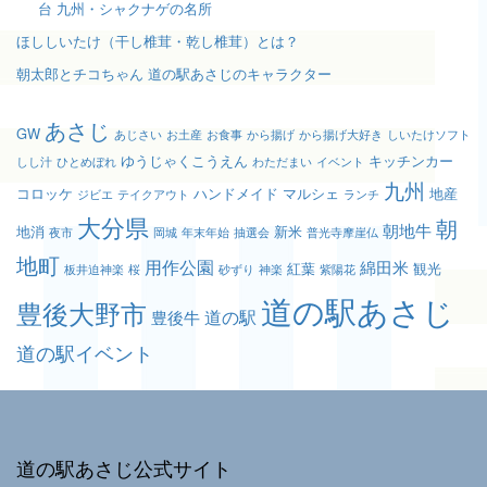
台 九州・シャクナゲの名所
ほししいたけ（干し椎茸・乾し椎茸）とは？
朝太郎とチコちゃん 道の駅あさじのキャラクター
あさじ
GW
あじさい
お土産
お食事
から揚げ
から揚げ大好き
しいたけソフト
ゆうじゃくこうえん
キッチンカー
しし汁
ひとめぼれ
わただまい
イベント
九州
コロッケ
ハンドメイド
マルシェ
地産
ジビエ
テイクアウト
ランチ
大分県
朝
朝地牛
地消
新米
夜市
岡城
年末年始
抽選会
普光寺摩崖仏
地町
用作公園
綿田米
紅葉
観光
板井迫神楽
桜
砂ずり
神楽
紫陽花
道の駅あさじ
豊後大野市
道の駅
豊後牛
道の駅イベント
道の駅あさじ公式サイト