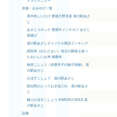
トランメニュー
名物・おみやげ一覧
原木乾しいたけ 豊後大野市産 道の駅あさ
じ
あさじコロッケ 豊後牛メンチカツ あさじ
唐揚げ
道の駅あさじオリジナル商品ランキング
綿田米（わただまい）地元の殿様も食べ
たおいしいお米 御膳米
柚赤こしょう（赤唐辛子の柚子胡椒） 道
の駅あさじ
かぼすこしょう 道の駅あさじ
朝太郎のとっておき塩だれ 道の駅あさ
じ
極上かぼすこしょう KABOSU GOLD 道
の駅あさじ
設備