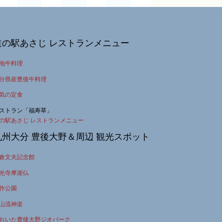
道の駅あさじ レストランメニュー
地牛料理
分県産豊後牛料理
気の定食
ストラン「福寿草」
の駅あさじ レストランメニュー
九州大分 豊後大野＆周辺 観光スポット
倉文夫記念館
光寺摩崖仏
作公園
山流神楽
おいた豊後大野ジオパーク