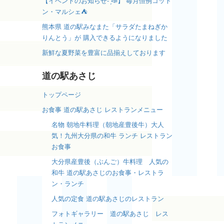
【イベントのお知らせ- ̗̀📣】 毎月恒例コット
ン・マルシェ⛺️
熊本県 道の駅みなまた「サラダたまねぎか
りんとう」が 購入できるようになりました
新鮮な夏野菜を豊富に品揃えしております
道の駅あさじ
トップページ
お食事 道の駅あさじ レストランメニュー
名物 朝地牛料理（朝地産豊後牛）大人
気！九州大分県の和牛 ランチ レストラン
お食事
大分県産豊後（ぶんご）牛料理 人気の
和牛 道の駅あさじのお食事・レストラ
ン・ランチ
人気の定食 道の駅あさじのレストラン
フォトギャラリー 道の駅あさじ レス