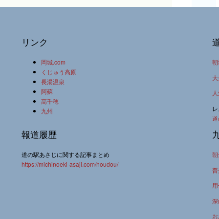
リンク
岡城.com
朝
くじゅう高原
大
長湯温泉
阿蘇
人
高千穂
レ
九州
道
報道履歴
道の駅あさじに関する記事まとめ
朝
https://michinoeki-asaji.com/houdou/
普
用
深
お