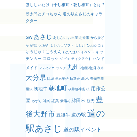
ほししいたけ（干し椎茸・乾し椎茸）とは？
朝太郎とチコちゃん 道の駅あさじのキャラ
クター
あさじ
GW
あじさい
お土産
お食事
から揚げ
から揚げ大好き
しいたけソフト
しし汁
ひとめぼれ
ゆうじゃくこうえん
キッ
わただまい
イベント
チンカー
コロッケ
ハンド
ジビエ
テイクアウト
九州
メイド
マルシェ
地産地消
ランチ
夜市
大分県
新米
岡城
年末年始
抽選会
普光寺摩
朝地町
用作公
朝地牛
崖仏
板井迫神楽
桜
豊
園
綿田米
紅葉
観光
砂ずり
神楽
紫陽花
道の
後大野市
道の駅
豊後牛
駅あさじ
道の駅イベント