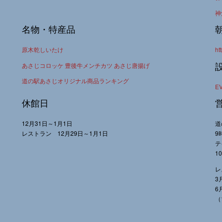
神
名物・特産品
原木乾しいたけ
ht
あさじコロッケ 豊後牛メンチカツ あさじ唐揚げ
道の駅あさじオリジナル商品ランキング
E
休館日
12月31日～1月1日
道
レストラン 12月29日～1月1日
9
テ
1
レ
3
6
（