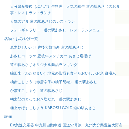
大分県産豊後（ぶんご）牛料理 人気の和牛 道の駅あさじのお食
事・レストラン・ランチ
人気の定食 道の駅あさじのレストラン
フォトギャラリー 道の駅あさじ レストランメニュー
名物・おみやげ一覧
原木乾しいたけ 豊後大野市産 道の駅あさじ
あさじコロッケ 豊後牛メンチカツ あさじ唐揚げ
道の駅あさじオリジナル商品ランキング
綿田米（わただまい）地元の殿様も食べたおいしいお米 御膳米
柚赤こしょう（赤唐辛子の柚子胡椒） 道の駅あさじ
かぼすこしょう 道の駅あさじ
朝太郎のとっておき塩だれ 道の駅あさじ
極上かぼすこしょう KABOSU GOLD 道の駅あさじ
設備
EV急速充電器 中九州自動車道 国道57号線 九州大分県豊後大野市