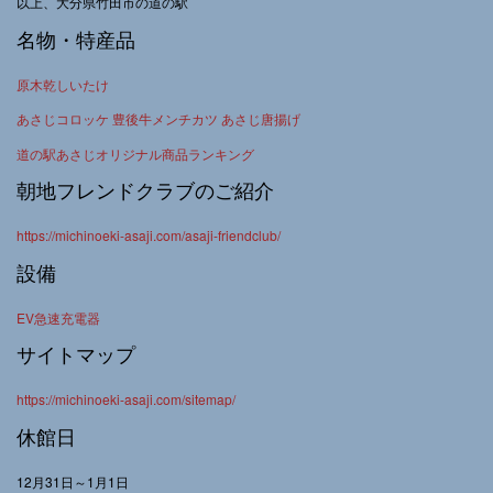
以上、大分県竹田市の道の駅
名物・特産品
原木乾しいたけ
あさじコロッケ 豊後牛メンチカツ あさじ唐揚げ
道の駅あさじオリジナル商品ランキング
朝地フレンドクラブのご紹介
https://michinoeki-asaji.com/asaji-friendclub/
設備
EV急速充電器
サイトマップ
https://michinoeki-asaji.com/sitemap/
休館日
12月31日～1月1日