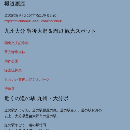
報道履歴
道の駅あさじに関する記事まとめ
https://michinoeki-asaji.com/houdou/
九州大分 豊後大野＆周辺 観光スポット
朝倉文夫記念館
普光寺摩崖仏
用作公園
深山流神楽
おおいた豊後大野ジオパーク
神角寺
近くの道の駅 九州・大分県
道の駅きよかわ、道の駅原尻の滝、道の駅みえ、道の駅おおの
以上、大分県豊後大野市の道の駅
道の駅すごう、道の駅竹田