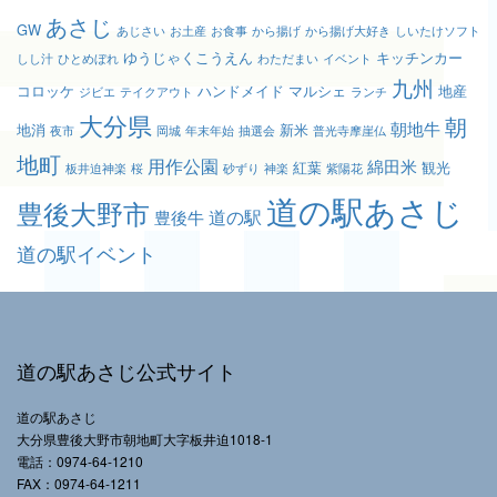
あさじ
GW
あじさい
お土産
お食事
から揚げ
から揚げ大好き
しいたけソフト
ゆうじゃくこうえん
キッチンカー
しし汁
ひとめぼれ
わただまい
イベント
九州
コロッケ
ハンドメイド
マルシェ
地産
ジビエ
テイクアウト
ランチ
大分県
朝
朝地牛
地消
新米
夜市
岡城
年末年始
抽選会
普光寺摩崖仏
地町
用作公園
綿田米
紅葉
観光
板井迫神楽
桜
砂ずり
神楽
紫陽花
道の駅あさじ
豊後大野市
道の駅
豊後牛
道の駅イベント
道の駅あさじ公式サイト
道の駅あさじ
大分県豊後大野市朝地町大字板井迫1018-1
電話：0974-64-1210
FAX：0974-64-1211