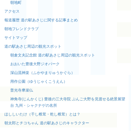
朝地町
アクセス
報道履歴 道の駅あさじに関する記事まとめ
朝地フレンドクラブ
サイトマップ
道の駅あさじ周辺の観光スポット
朝倉文夫記念館 道の駅あさじ周辺の観光スポット
おおいた豊後大野ジオパーク
深山流神楽（ふかやまりゅうかぐら）
用作公園（ゆうじゃくこうえん）
普光寺摩崖仏
神角寺(じんかくじ) 豊後の三大寺院 ぶんご大野を見渡せる絶景展望
台 九州・シャクナゲの名所
ほししいたけ（干し椎茸・乾し椎茸）とは？
朝太郎とチコちゃん 道の駅あさじのキャラクター