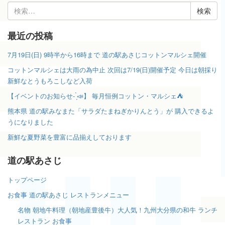
検
索:
最近の投稿
7月19日(日) 9時半から16時まで 道の駅あさじコットンマルシェ開催
コットンマルシェは大雨の為中止 次回は7/19(日)開催予定 今日は朝採り
新鮮なとうもろこしなど入荷
【イベントのお知らせ- ̗̀📣】 毎月恒例コットン・マルシェ⛺️
熊本県 道の駅みなまた「サラダたまねぎかりんとう」が 購入できるよ
うになりました
新鮮な夏野菜を豊富に品揃えしております
道の駅あさじ
トップページ
お食事 道の駅あさじ レストランメニュー
名物 朝地牛料理（朝地産豊後牛）大人気！九州大分県の和牛 ランチ
レストラン お食事