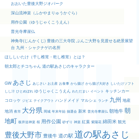
おおいた豊後大野ジオパーク
深山流神楽（ふかやまりゅうかぐら）
用作公園（ゆうじゃくこうえん）
普光寺摩崖仏
神角寺(じんかくじ) 豊後の三大寺院 ぶんご大野を見渡せる絶景展望
台 九州・シャクナゲの名所
ほししいたけ（干し椎茸・乾し椎茸）とは？
朝太郎とチコちゃん 道の駅あさじのキャラクター
あさじ
GW
あじさい
お土産
お食事
から揚げ
から揚げ大好き
しいたけソフト
ゆうじゃくこうえん
キッチンカー
しし汁
ひとめぼれ
わただまい
イベント
九州
コロッケ
ハンドメイド
マルシェ
地産
ジビエ
テイクアウト
ランチ
大分県
朝
朝地牛
地消
新米
夜市
岡城
年末年始
抽選会
普光寺摩崖仏
地町
用作公園
綿田米
紅葉
観光
板井迫神楽
桜
砂ずり
神楽
紫陽花
道の駅あさじ
豊後大野市
道の駅
豊後牛