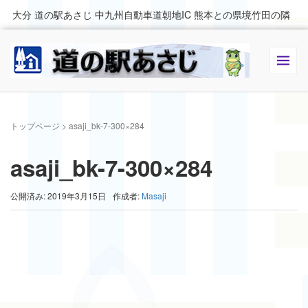
大分 道の駅あさじ 中九州自動車道朝地IC 熊本との県境竹田の隣
トップページ
>
asaji_bk-7-300×284
asaji_bk-7-300×284
公開済み: 2019年3月15日
作成者:
Masaji