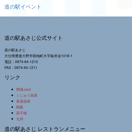
道の駅イベント
道の駅あさじ公式サイト
道の駅あさじ
大分県豊後大野市朝地町大字板井迫1018-1
電話：0974-64-1210
FAX：0974-64-1211
リンク
岡城.com
くじゅう高原
長湯温泉
阿蘇
高千穂
九州
道の駅あさじ レストランメニュー