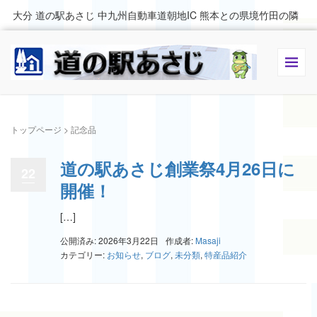
大分 道の駅あさじ 中九州自動車道朝地IC 熊本との県境竹田の隣
トップページ
>
記念品
道の駅あさじ創業祭4月26日に
22
開催！
[…]
公開済み: 2026年3月22日
作成者:
Masaji
カテゴリー:
お知らせ
,
ブログ
,
未分類
,
特産品紹介