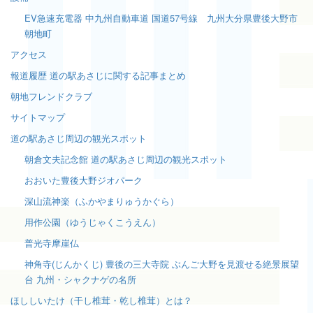
EV急速充電器 中九州自動車道 国道57号線 九州大分県豊後大野市
朝地町
アクセス
報道履歴 道の駅あさじに関する記事まとめ
朝地フレンドクラブ
サイトマップ
道の駅あさじ周辺の観光スポット
朝倉文夫記念館 道の駅あさじ周辺の観光スポット
おおいた豊後大野ジオパーク
深山流神楽（ふかやまりゅうかぐら）
用作公園（ゆうじゃくこうえん）
普光寺摩崖仏
神角寺(じんかくじ) 豊後の三大寺院 ぶんご大野を見渡せる絶景展望
台 九州・シャクナゲの名所
ほししいたけ（干し椎茸・乾し椎茸）とは？