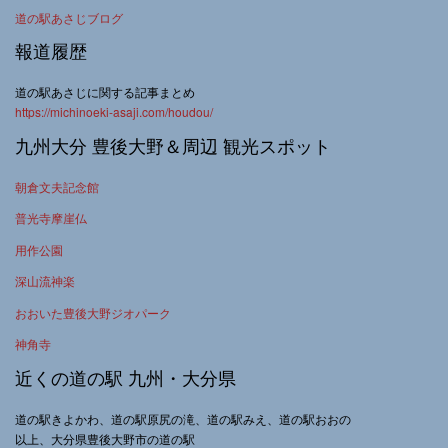
道の駅あさじブログ
報道履歴
道の駅あさじに関する記事まとめ
https://michinoeki-asaji.com/houdou/
九州大分 豊後大野＆周辺 観光スポット
朝倉文夫記念館
普光寺摩崖仏
用作公園
深山流神楽
おおいた豊後大野ジオパーク
神角寺
近くの道の駅 九州・大分県
道の駅きよかわ、道の駅原尻の滝、道の駅みえ、道の駅おおの
以上、大分県豊後大野市の道の駅