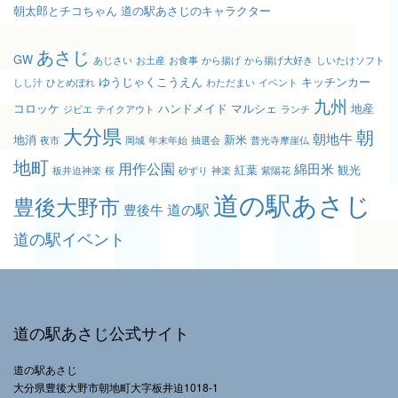
朝太郎とチコちゃん 道の駅あさじのキャラクター
あさじ
GW
あじさい
お土産
お食事
から揚げ
から揚げ大好き
しいたけソフト
ゆうじゃくこうえん
キッチンカー
しし汁
ひとめぼれ
わただまい
イベント
九州
コロッケ
ハンドメイド
マルシェ
地産
ジビエ
テイクアウト
ランチ
大分県
朝
朝地牛
地消
新米
夜市
岡城
年末年始
抽選会
普光寺摩崖仏
地町
用作公園
綿田米
紅葉
観光
板井迫神楽
桜
砂ずり
神楽
紫陽花
道の駅あさじ
豊後大野市
道の駅
豊後牛
道の駅イベント
道の駅あさじ公式サイト
道の駅あさじ
大分県豊後大野市朝地町大字板井迫1018-1