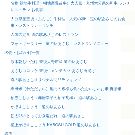
名物 朝地牛料理（朝地産豊後牛）大人気！九州大分県の和牛 ランチ
レストラン お食事
大分県産豊後（ぶんご）牛料理 人気の和牛 道の駅あさじのお食
事・レストラン・ランチ
人気の定食 道の駅あさじのレストラン
フォトギャラリー 道の駅あさじ レストランメニュー
名物・おみやげ一覧
原木乾しいたけ 豊後大野市産 道の駅あさじ
あさじコロッケ 豊後牛メンチカツ あさじ唐揚げ
道の駅あさじオリジナル商品ランキング
綿田米（わただまい）地元の殿様も食べたおいしいお米 御膳米
柚赤こしょう（赤唐辛子の柚子胡椒） 道の駅あさじ
かぼすこしょう 道の駅あさじ
朝太郎のとっておき塩だれ 道の駅あさじ
極上かぼすこしょう KABOSU GOLD 道の駅あさじ
設備