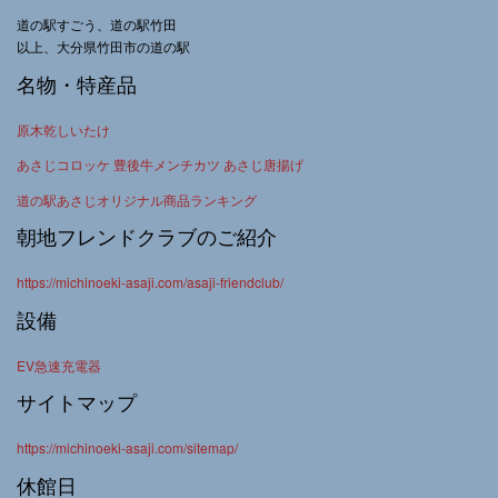
道の駅すごう、道の駅竹田
以上、大分県竹田市の道の駅
名物・特産品
原木乾しいたけ
あさじコロッケ 豊後牛メンチカツ あさじ唐揚げ
道の駅あさじオリジナル商品ランキング
朝地フレンドクラブのご紹介
https://michinoeki-asaji.com/asaji-friendclub/
設備
EV急速充電器
サイトマップ
https://michinoeki-asaji.com/sitemap/
休館日