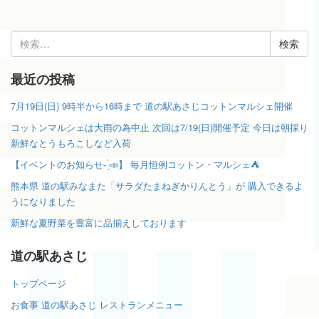
検
索:
最近の投稿
7月19日(日) 9時半から16時まで 道の駅あさじコットンマルシェ開催
コットンマルシェは大雨の為中止 次回は7/19(日)開催予定 今日は朝採り
新鮮なとうもろこしなど入荷
【イベントのお知らせ- ̗̀📣】 毎月恒例コットン・マルシェ⛺️
熊本県 道の駅みなまた「サラダたまねぎかりんとう」が 購入できるよ
うになりました
新鮮な夏野菜を豊富に品揃えしております
道の駅あさじ
トップページ
お食事 道の駅あさじ レストランメニュー