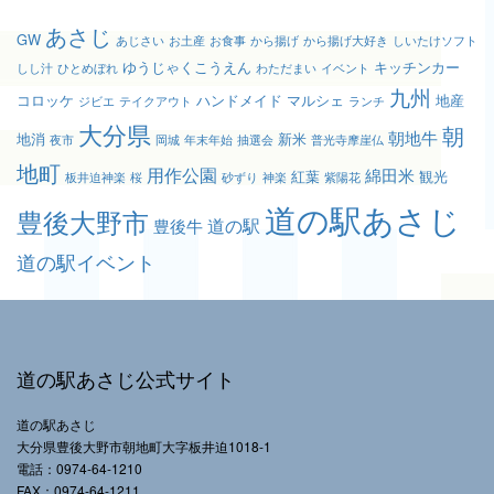
あさじ
GW
あじさい
お土産
お食事
から揚げ
から揚げ大好き
しいたけソフト
ゆうじゃくこうえん
キッチンカー
しし汁
ひとめぼれ
わただまい
イベント
九州
コロッケ
ハンドメイド
マルシェ
地産
ジビエ
テイクアウト
ランチ
大分県
朝
朝地牛
地消
新米
夜市
岡城
年末年始
抽選会
普光寺摩崖仏
地町
用作公園
綿田米
紅葉
観光
板井迫神楽
桜
砂ずり
神楽
紫陽花
道の駅あさじ
豊後大野市
道の駅
豊後牛
道の駅イベント
道の駅あさじ公式サイト
道の駅あさじ
大分県豊後大野市朝地町大字板井迫1018-1
電話：0974-64-1210
FAX：0974-64-1211