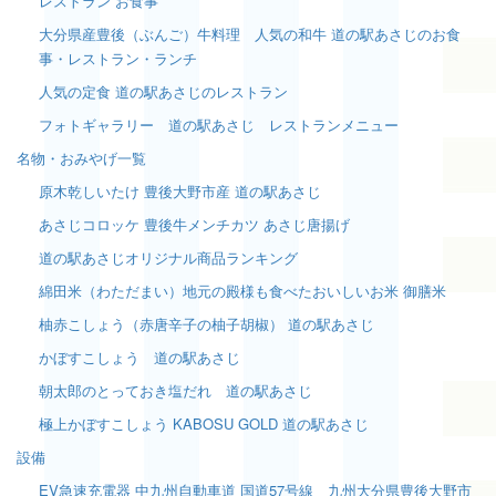
レストラン お食事
大分県産豊後（ぶんご）牛料理 人気の和牛 道の駅あさじのお食
事・レストラン・ランチ
人気の定食 道の駅あさじのレストラン
フォトギャラリー 道の駅あさじ レストランメニュー
名物・おみやげ一覧
原木乾しいたけ 豊後大野市産 道の駅あさじ
あさじコロッケ 豊後牛メンチカツ あさじ唐揚げ
道の駅あさじオリジナル商品ランキング
綿田米（わただまい）地元の殿様も食べたおいしいお米 御膳米
柚赤こしょう（赤唐辛子の柚子胡椒） 道の駅あさじ
かぼすこしょう 道の駅あさじ
朝太郎のとっておき塩だれ 道の駅あさじ
極上かぼすこしょう KABOSU GOLD 道の駅あさじ
設備
EV急速充電器 中九州自動車道 国道57号線 九州大分県豊後大野市