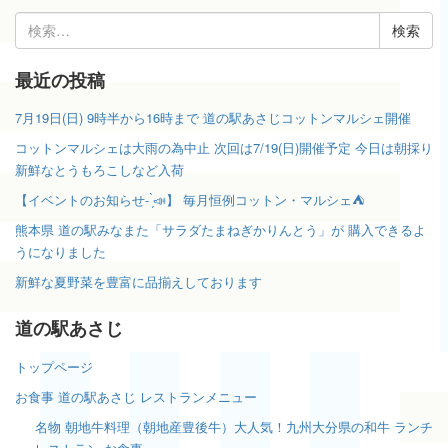
検
索:
最近の投稿
7月19日(日) 9時半から16時まで 道の駅あさじコットンマルシェ開催
コットンマルシェは大雨の為中止 次回は7/19(日)開催予定 今日は朝採り
新鮮なとうもろこしなど入荷
【イベントのお知らせ- ̗̀📣】 毎月恒例コットン・マルシェ⛺️
熊本県 道の駅みなまた「サラダたまねぎかりんとう」が 購入できるよ
うになりました
新鮮な夏野菜を豊富に品揃えしております
道の駅あさじ
トップページ
お食事 道の駅あさじ レストランメニュー
名物 朝地牛料理（朝地産豊後牛）大人気！九州大分県の和牛 ランチ