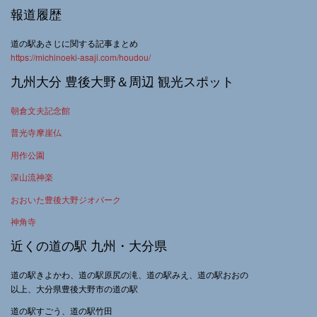
報道履歴
道の駅あさじに関する記事まとめ
https://michinoeki-asaji.com/houdou/
九州大分 豊後大野＆周辺 観光スポット
朝倉文夫記念館
普光寺摩崖仏
用作公園
深山流神楽
おおいた豊後大野ジオパーク
神角寺
近くの道の駅 九州・大分県
道の駅きよかわ、道の駅原尻の滝、道の駅みえ、道の駅おおの
以上、大分県豊後大野市の道の駅
道の駅すごう、道の駅竹田