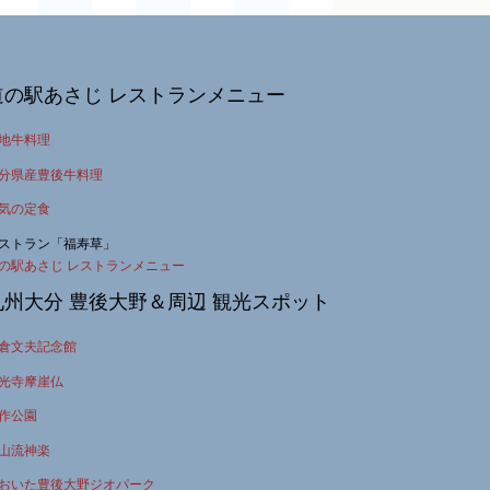
道の駅あさじ レストランメニュー
地牛料理
分県産豊後牛料理
気の定食
ストラン「福寿草」
の駅あさじ レストランメニュー
九州大分 豊後大野＆周辺 観光スポット
倉文夫記念館
光寺摩崖仏
作公園
山流神楽
おいた豊後大野ジオパーク