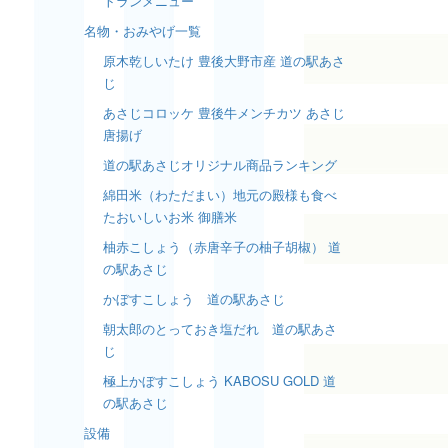
トランメニュー
名物・おみやげ一覧
原木乾しいたけ 豊後大野市産 道の駅あさ
じ
あさじコロッケ 豊後牛メンチカツ あさじ
唐揚げ
道の駅あさじオリジナル商品ランキング
綿田米（わただまい）地元の殿様も食べ
たおいしいお米 御膳米
柚赤こしょう（赤唐辛子の柚子胡椒） 道
の駅あさじ
かぼすこしょう 道の駅あさじ
朝太郎のとっておき塩だれ 道の駅あさ
じ
極上かぼすこしょう KABOSU GOLD 道
の駅あさじ
設備