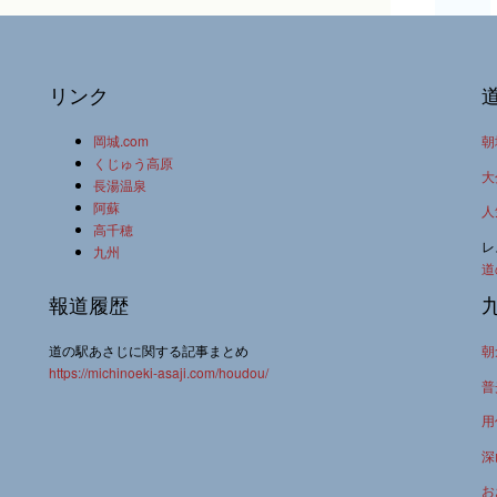
リンク
岡城.com
朝
くじゅう高原
大
長湯温泉
阿蘇
人
高千穂
レ
九州
道
報道履歴
道の駅あさじに関する記事まとめ
朝
https://michinoeki-asaji.com/houdou/
普
用
深
お