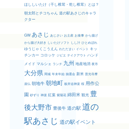
ほししいたけ（干し椎茸・乾し椎茸）とは？
朝太郎とチコちゃん 道の駅あさじのキャラ
クター
あさじ
GW
あじさい
お土産
お食事
から揚げ
から揚げ大好き
しいたけソフト
しし汁
ひとめぼれ
ゆうじゃくこうえん
キッ
わただまい
イベント
チンカー
コロッケ
ハンド
ジビエ
テイクアウト
九州
メイド
マルシェ
地産地消
ランチ
夜市
大分県
新米
岡城
年末年始
抽選会
普光寺摩
朝地町
用作公
朝地牛
崖仏
板井迫神楽
桜
豊
園
綿田米
紅葉
観光
砂ずり
神楽
紫陽花
道の
後大野市
道の駅
豊後牛
駅あさじ
道の駅イベント