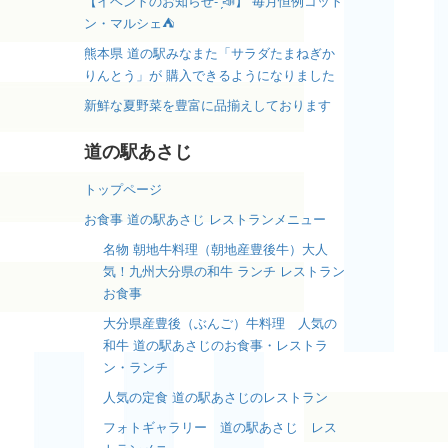
【イベントのお知らせ- ̗̀📣】 毎月恒例コット
ン・マルシェ⛺️
熊本県 道の駅みなまた「サラダたまねぎか
りんとう」が 購入できるようになりました
新鮮な夏野菜を豊富に品揃えしております
道の駅あさじ
トップページ
お食事 道の駅あさじ レストランメニュー
名物 朝地牛料理（朝地産豊後牛）大人
気！九州大分県の和牛 ランチ レストラン
お食事
大分県産豊後（ぶんご）牛料理 人気の
和牛 道の駅あさじのお食事・レストラ
ン・ランチ
人気の定食 道の駅あさじのレストラン
フォトギャラリー 道の駅あさじ レス