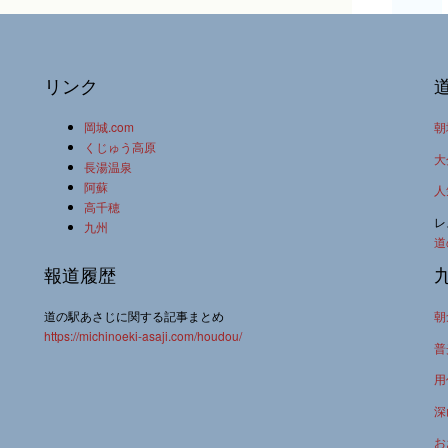
リンク
岡城.com
朝
くじゅう高原
大
長湯温泉
阿蘇
人
高千穂
レ
九州
道
報道履歴
道の駅あさじに関する記事まとめ
朝
https://michinoeki-asaji.com/houdou/
普
用
深
お