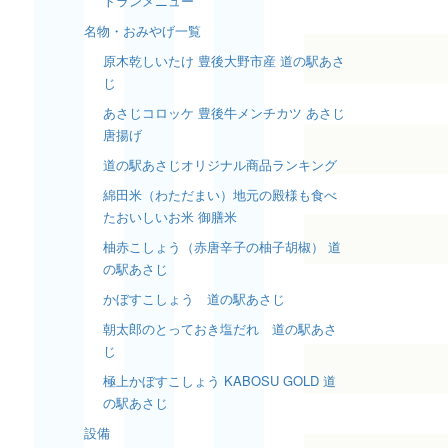
トランメニュー
名物・おみやげ一覧
原木乾しいたけ 豊後大野市産 道の駅あさ
じ
あさじコロッケ 豊後牛メンチカツ あさじ
唐揚げ
道の駅あさじオリジナル商品ランキング
綿田米（わただまい）地元の殿様も食べ
たおいしいお米 御膳米
柚赤こしょう（赤唐辛子の柚子胡椒） 道
の駅あさじ
かぼすこしょう 道の駅あさじ
朝太郎のとっておき塩だれ 道の駅あさ
じ
極上かぼすこしょう KABOSU GOLD 道
の駅あさじ
設備