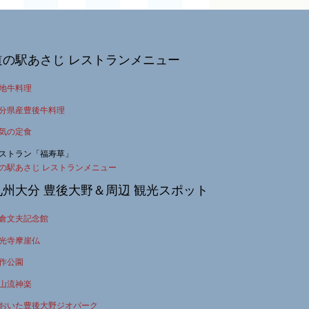
道の駅あさじ レストランメニュー
地牛料理
分県産豊後牛料理
気の定食
ストラン「福寿草」
の駅あさじ レストランメニュー
九州大分 豊後大野＆周辺 観光スポット
倉文夫記念館
光寺摩崖仏
作公園
山流神楽
おいた豊後大野ジオパーク