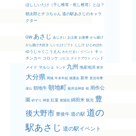
ほししいたけ（干し椎茸・乾し椎茸）とは？
朝太郎とチコちゃん 道の駅あさじのキャラ
クター
あさじ
GW
あじさい
お土産
お食事
から揚げ
から揚げ大好き
しいたけソフト
しし汁
ひとめぼれ
ゆうじゃくこうえん
キッ
わただまい
イベント
チンカー
コロッケ
ハンド
ジビエ
テイクアウト
九州
メイド
マルシェ
地産地消
ランチ
夜市
大分県
新米
岡城
年末年始
抽選会
普光寺摩
朝地町
用作公
朝地牛
崖仏
板井迫神楽
桜
豊
園
綿田米
紅葉
観光
砂ずり
神楽
紫陽花
道の
後大野市
道の駅
豊後牛
駅あさじ
道の駅イベント