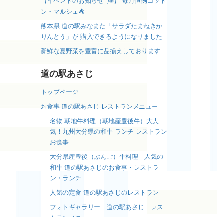
【イベントのお知らせ- ̗̀📣】 毎月恒例コット
ン・マルシェ⛺️
熊本県 道の駅みなまた「サラダたまねぎか
りんとう」が 購入できるようになりました
新鮮な夏野菜を豊富に品揃えしております
道の駅あさじ
トップページ
お食事 道の駅あさじ レストランメニュー
名物 朝地牛料理（朝地産豊後牛）大人
気！九州大分県の和牛 ランチ レストラン
お食事
大分県産豊後（ぶんご）牛料理 人気の
和牛 道の駅あさじのお食事・レストラ
ン・ランチ
人気の定食 道の駅あさじのレストラン
フォトギャラリー 道の駅あさじ レス