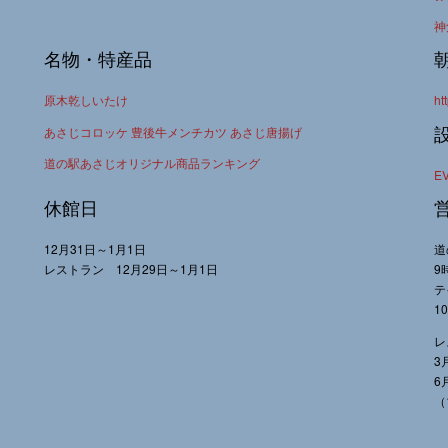
神
名物・特産品
原木乾しいたけ
ht
あさじコロッケ 豊後牛メンチカツ あさじ唐揚げ
道の駅あさじオリジナル商品ランキング
E
休館日
12月31日～1月1日
道
レストラン 12月29日～1月1日
9
テ
1
レ
3
6
（