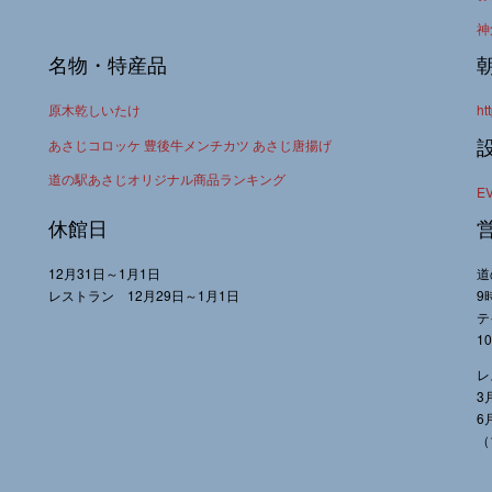
神
名物・特産品
原木乾しいたけ
ht
あさじコロッケ 豊後牛メンチカツ あさじ唐揚げ
道の駅あさじオリジナル商品ランキング
E
休館日
12月31日～1月1日
道
レストラン 12月29日～1月1日
9
テ
1
レ
3
6
（