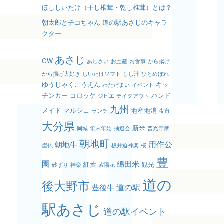
ほししいたけ（干し椎茸・乾し椎茸）とは？
朝太郎とチコちゃん 道の駅あさじのキャラ
クター
あさじ
GW
あじさい
お土産
お食事
から揚げ
から揚げ大好き
しいたけソフト
しし汁
ひとめぼれ
ゆうじゃくこうえん
キッ
わただまい
イベント
チンカー
コロッケ
ハンド
ジビエ
テイクアウト
九州
メイド
マルシェ
地産地消
ランチ
夜市
大分県
新米
岡城
年末年始
抽選会
普光寺摩
朝地町
用作公
朝地牛
崖仏
板井迫神楽
桜
豊
園
綿田米
紅葉
観光
砂ずり
神楽
紫陽花
道の
後大野市
道の駅
豊後牛
駅あさじ
道の駅イベント