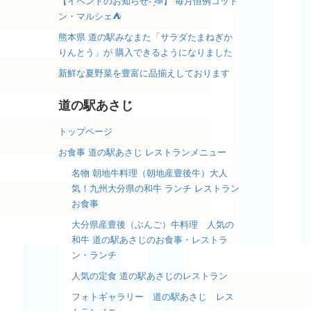
【イベントのお知らせ- ̗̀📣】 毎月恒例コット
ン・マルシェ⛺️
熊本県 道の駅みなまた「サラダたまねぎか
りんとう」が 購入できるようになりました
新鮮な夏野菜を豊富に品揃えしております
道の駅あさじ
トップページ
お食事 道の駅あさじ レストランメニュー
名物 朝地牛料理（朝地産豊後牛）大人
気！九州大分県の和牛 ランチ レストラン
お食事
大分県産豊後（ぶんご）牛料理 人気の
和牛 道の駅あさじのお食事・レストラ
ン・ランチ
人気の定食 道の駅あさじのレストラン
フォトギャラリー 道の駅あさじ レス