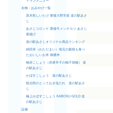
トランメニュー
名物・おみやげ一覧
原木乾しいたけ 豊後大野市産 道の駅あさ
じ
あさじコロッケ 豊後牛メンチカツ あさじ
唐揚げ
道の駅あさじオリジナル商品ランキング
綿田米（わただまい）地元の殿様も食べ
たおいしいお米 御膳米
柚赤こしょう（赤唐辛子の柚子胡椒） 道
の駅あさじ
かぼすこしょう 道の駅あさじ
朝太郎のとっておき塩だれ 道の駅あさ
じ
極上かぼすこしょう KABOSU GOLD 道
の駅あさじ
設備