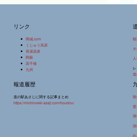
リンク
岡城.com
朝
くじゅう高原
大
長湯温泉
阿蘇
人
高千穂
レ
九州
道
報道履歴
道の駅あさじに関する記事まとめ
朝
https://michinoeki-asaji.com/houdou/
普
用
深
お