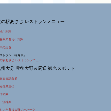
道の駅あさじ レストランメニュー
地牛料理
分県産豊後牛料理
気の定食
ストラン「福寿草」
の駅あさじ レストランメニュー
九州大分 豊後大野＆周辺 観光スポット
倉文夫記念館
光寺摩崖仏
作公園
山流神楽
おいた豊後大野ジオパーク