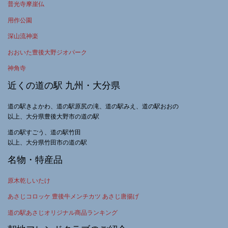
普光寺摩崖仏
用作公園
深山流神楽
おおいた豊後大野ジオパーク
神角寺
近くの道の駅 九州・大分県
道の駅きよかわ、道の駅原尻の滝、道の駅みえ、道の駅おおの
以上、大分県豊後大野市の道の駅
道の駅すごう、道の駅竹田
以上、大分県竹田市の道の駅
名物・特産品
原木乾しいたけ
あさじコロッケ 豊後牛メンチカツ あさじ唐揚げ
道の駅あさじオリジナル商品ランキング