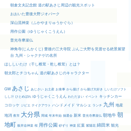
朝倉文夫記念館 道の駅あさじ周辺の観光スポット
おおいた豊後大野ジオパーク
深山流神楽（ふかやまりゅうかぐら）
用作公園（ゆうじゃくこうえん）
普光寺摩崖仏
神角寺(じんかくじ) 豊後の三大寺院 ぶんご大野を見渡せる絶景展望
台 九州・シャクナゲの名所
ほししいたけ（干し椎茸・乾し椎茸）とは？
朝太郎とチコちゃん 道の駅あさじのキャラクター
あさじ
GW
あじさい
お土産
お食事
から揚げ
から揚げ大好き
しいたけソフト
ゆうじゃくこうえん
キッチンカー
しし汁
ひとめぼれ
わただまい
イベント
九州
コロッケ
ハンドメイド
マルシェ
地産
ジビエ
テイクアウト
ランチ
大分県
朝
朝地牛
地消
新米
夜市
岡城
年末年始
抽選会
普光寺摩崖仏
地町
用作公園
綿田米
紅葉
観光
板井迫神楽
桜
砂ずり
神楽
紫陽花