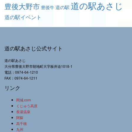
道の駅あさじ
豊後大野市
道の駅
豊後牛
道の駅イベント
道の駅あさじ公式サイト
道の駅あさじ
大分県豊後大野市朝地町大字板井迫1018-1
電話：0974-64-1210
FAX：0974-64-1211
リンク
岡城.com
くじゅう高原
長湯温泉
阿蘇
高千穂
九州