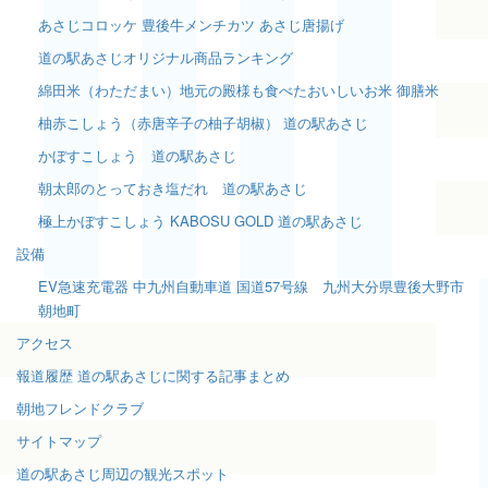
あさじコロッケ 豊後牛メンチカツ あさじ唐揚げ
道の駅あさじオリジナル商品ランキング
綿田米（わただまい）地元の殿様も食べたおいしいお米 御膳米
柚赤こしょう（赤唐辛子の柚子胡椒） 道の駅あさじ
かぼすこしょう 道の駅あさじ
朝太郎のとっておき塩だれ 道の駅あさじ
極上かぼすこしょう KABOSU GOLD 道の駅あさじ
設備
EV急速充電器 中九州自動車道 国道57号線 九州大分県豊後大野市
朝地町
アクセス
報道履歴 道の駅あさじに関する記事まとめ
朝地フレンドクラブ
サイトマップ
道の駅あさじ周辺の観光スポット