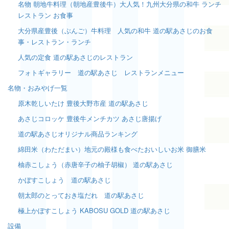
名物 朝地牛料理（朝地産豊後牛）大人気！九州大分県の和牛 ランチ
レストラン お食事
大分県産豊後（ぶんご）牛料理 人気の和牛 道の駅あさじのお食
事・レストラン・ランチ
人気の定食 道の駅あさじのレストラン
フォトギャラリー 道の駅あさじ レストランメニュー
名物・おみやげ一覧
原木乾しいたけ 豊後大野市産 道の駅あさじ
あさじコロッケ 豊後牛メンチカツ あさじ唐揚げ
道の駅あさじオリジナル商品ランキング
綿田米（わただまい）地元の殿様も食べたおいしいお米 御膳米
柚赤こしょう（赤唐辛子の柚子胡椒） 道の駅あさじ
かぼすこしょう 道の駅あさじ
朝太郎のとっておき塩だれ 道の駅あさじ
極上かぼすこしょう KABOSU GOLD 道の駅あさじ
設備