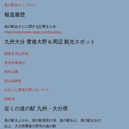
道の駅あさじブログ
報道履歴
道の駅あさじに関する記事まとめ
https://michinoeki-asaji.com/houdou/
九州大分 豊後大野＆周辺 観光スポット
朝倉文夫記念館
普光寺摩崖仏
用作公園
深山流神楽
おおいた豊後大野ジオパーク
神角寺
近くの道の駅 九州・大分県
道の駅きよかわ、道の駅原尻の滝、道の駅みえ、道の駅おおの
以上、大分県豊後大野市の道の駅