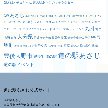
朝太郎とチコちゃん 道の駅あさじのキャラクター
あさじ
GW
あじさい
お土産
お食事
から揚げ
から揚げ大好き
しいたけソフト
ゆうじゃくこうえん
キッチンカー
しし汁
ひとめぼれ
わただまい
イベント
九州
コロッケ
ハンドメイド
マルシェ
地産
ジビエ
テイクアウト
ランチ
大分県
朝
朝地牛
地消
新米
夜市
岡城
年末年始
抽選会
普光寺摩崖仏
地町
用作公園
綿田米
紅葉
観光
板井迫神楽
桜
砂ずり
神楽
紫陽花
道の駅あさじ
豊後大野市
道の駅
豊後牛
道の駅イベント
道の駅あさじ公式サイト
道の駅あさじ
大分県豊後大野市朝地町大字板井迫1018-1