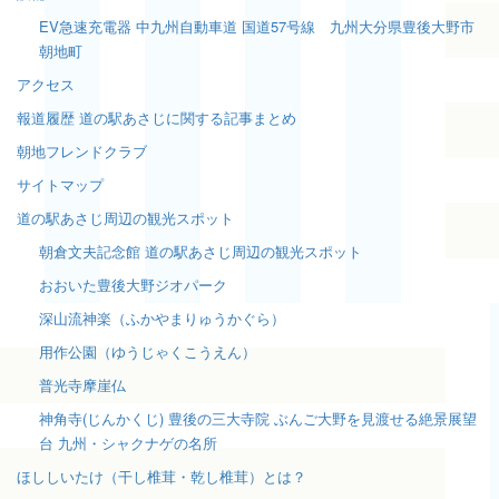
EV急速充電器 中九州自動車道 国道57号線 九州大分県豊後大野市
朝地町
アクセス
報道履歴 道の駅あさじに関する記事まとめ
朝地フレンドクラブ
サイトマップ
道の駅あさじ周辺の観光スポット
朝倉文夫記念館 道の駅あさじ周辺の観光スポット
おおいた豊後大野ジオパーク
深山流神楽（ふかやまりゅうかぐら）
用作公園（ゆうじゃくこうえん）
普光寺摩崖仏
神角寺(じんかくじ) 豊後の三大寺院 ぶんご大野を見渡せる絶景展望
台 九州・シャクナゲの名所
ほししいたけ（干し椎茸・乾し椎茸）とは？