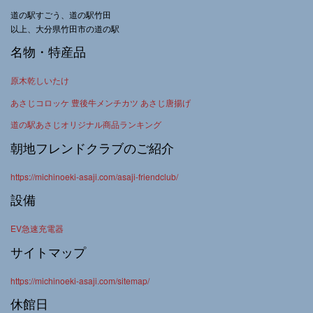
道の駅すごう、道の駅竹田
以上、大分県竹田市の道の駅
名物・特産品
原木乾しいたけ
あさじコロッケ 豊後牛メンチカツ あさじ唐揚げ
道の駅あさじオリジナル商品ランキング
朝地フレンドクラブのご紹介
https://michinoeki-asaji.com/asaji-friendclub/
設備
EV急速充電器
サイトマップ
https://michinoeki-asaji.com/sitemap/
休館日