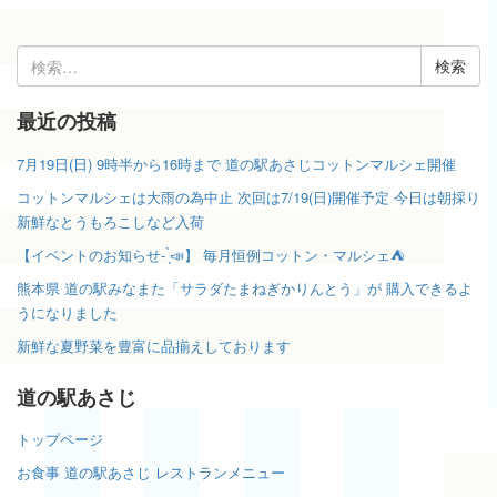
検
索:
最近の投稿
7月19日(日) 9時半から16時まで 道の駅あさじコットンマルシェ開催
コットンマルシェは大雨の為中止 次回は7/19(日)開催予定 今日は朝採り
新鮮なとうもろこしなど入荷
【イベントのお知らせ- ̗̀📣】 毎月恒例コットン・マルシェ⛺️
熊本県 道の駅みなまた「サラダたまねぎかりんとう」が 購入できるよ
うになりました
新鮮な夏野菜を豊富に品揃えしております
道の駅あさじ
トップページ
お食事 道の駅あさじ レストランメニュー