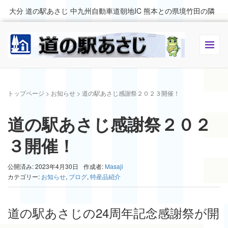
大分 道の駅あさじ 中九州自動車道朝地IC 熊本との県境竹田の隣
トップページ
>
お知らせ
>
道の駅あさじ感謝祭２０２３開催！
道の駅あさじ感謝祭２０２
３開催！
公開済み: 2023年4月30日
作成者:
Masaji
カテゴリー:
お知らせ
,
ブログ
,
特産品紹介
道の駅あさじの24周年記念感謝祭が開