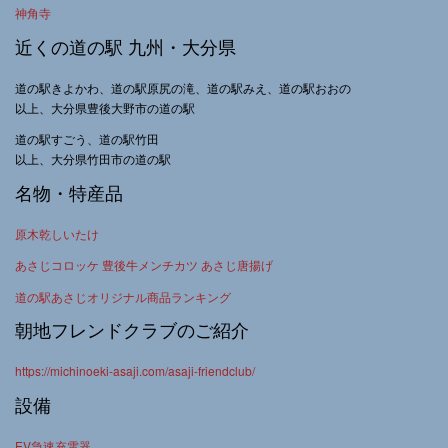
神角寺
近くの道の駅 九州・大分県
道の駅きよかわ、道の駅原尻の滝、道の駅みえ、道の駅おおの
以上、大分県豊後大野市の道の駅
道の駅すごう、道の駅竹田
以上、大分県竹田市の道の駅
名物・特産品
原木乾しいたけ
あさじコロッケ 豊後牛メンチカツ あさじ唐揚げ
道の駅あさじオリジナル商品ランキング
朝地フレンドクラブのご紹介
https://michinoeki-asaji.com/asaji-friendclub/
設備
EV急速充電器