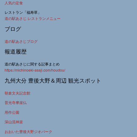
人気の定食
レストラン「福寿草」
道の駅あさじ レストランメニュー
ブログ
道の駅あさじブログ
報道履歴
道の駅あさじに関する記事まとめ
https://michinoeki-asaji.com/houdou/
九州大分 豊後大野＆周辺 観光スポット
朝倉文夫記念館
普光寺摩崖仏
用作公園
深山流神楽
おおいた豊後大野ジオパーク