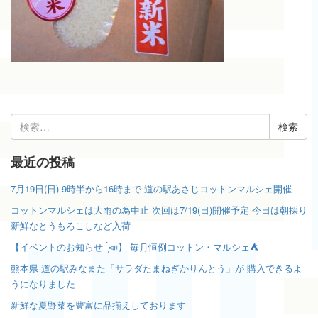
検
索:
最近の投稿
7月19日(日) 9時半から16時まで 道の駅あさじコットンマルシェ開催
コットンマルシェは大雨の為中止 次回は7/19(日)開催予定 今日は朝採り
新鮮なとうもろこしなど入荷
【イベントのお知らせ- ̗̀📣】 毎月恒例コットン・マルシェ⛺️
熊本県 道の駅みなまた「サラダたまねぎかりんとう」が 購入できるよ
うになりました
新鮮な夏野菜を豊富に品揃えしております