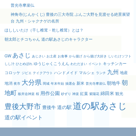
普光寺摩崖仏
神角寺(じんかくじ) 豊後の三大寺院 ぶんご大野を見渡せる絶景展望
台 九州・シャクナゲの名所
ほししいたけ（干し椎茸・乾し椎茸）とは？
朝太郎とチコちゃん 道の駅あさじのキャラクター
あさじ
GW
あじさい
お土産
お食事
から揚げ
から揚げ大好き
しいたけソフト
ゆうじゃくこうえん
キッチンカー
しし汁
ひとめぼれ
わただまい
イベント
九州
コロッケ
ハンドメイド
マルシェ
地産
ジビエ
テイクアウト
ランチ
大分県
朝
朝地牛
地消
新米
夜市
岡城
年末年始
抽選会
普光寺摩崖仏
地町
用作公園
綿田米
紅葉
観光
板井迫神楽
桜
砂ずり
神楽
紫陽花
道の駅あさじ
豊後大野市
道の駅
豊後牛
道の駅イベント