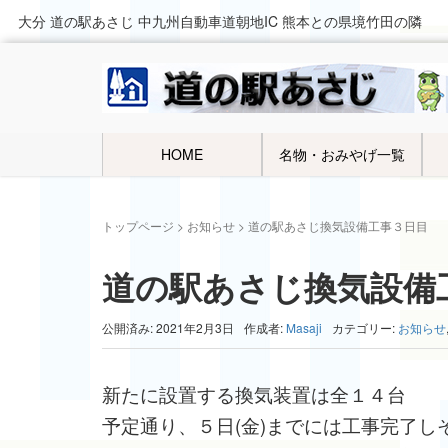
大分 道の駅あさじ 中九州自動車道朝地IC 熊本との県境竹田の隣
HOME
名物・おみやげ一覧
トップページ
>
お知らせ
>
道の駅あさじ換気設備工事３日目
道の駅あさじ換気設備
公開済み: 2021年2月3日
作成者:
Masaji
カテゴリー:
お知らせ
新たに設置する換気装置は全１４台
予定通り、５日(金)までには工事完了し