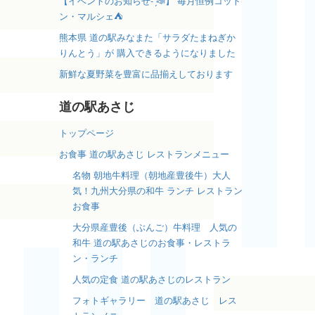
【イベントのお知らせ- ̗̀📣】 毎月恒例コット
ン・マルシェ⛺️
熊本県 道の駅みなまた「サラダたまねぎか
りんとう」が 購入できるようになりました
新鮮な夏野菜を豊富に品揃えしております
道の駅あさじ
トップページ
お食事 道の駅あさじ レストランメニュー
名物 朝地牛料理（朝地産豊後牛）大人
気！九州大分県の和牛 ランチ レストラン
お食事
大分県産豊後（ぶんご）牛料理 人気の
和牛 道の駅あさじのお食事・レストラ
ン・ランチ
人気の定食 道の駅あさじのレストラン
フォトギャラリー 道の駅あさじ レス