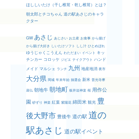
ほししいたけ（干し椎茸・乾し椎茸）とは？
朝太郎とチコちゃん 道の駅あさじのキャラ
クター
あさじ
GW
あじさい
お土産
お食事
から揚げ
から揚げ大好き
しいたけソフト
しし汁
ひとめぼれ
ゆうじゃくこうえん
キッ
わただまい
イベント
チンカー
コロッケ
ハンド
ジビエ
テイクアウト
九州
メイド
マルシェ
地産地消
ランチ
夜市
大分県
新米
岡城
年末年始
抽選会
普光寺摩
朝地町
用作公
朝地牛
崖仏
板井迫神楽
桜
豊
園
綿田米
紅葉
観光
砂ずり
神楽
紫陽花
道の
後大野市
道の駅
豊後牛
駅あさじ
道の駅イベント