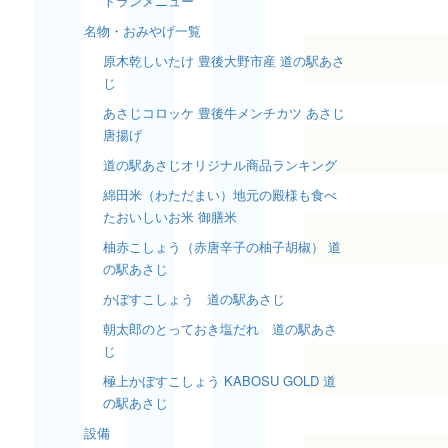
トランメニュー
名物・おみやげ一覧
原木乾しいたけ 豊後大野市産 道の駅あさ
じ
あさじコロッケ 豊後牛メンチカツ あさじ
唐揚げ
道の駅あさじオリジナル商品ランキング
綿田米（わただまい）地元の殿様も食べ
たおいしいお米 御膳米
柚赤こしょう（赤唐辛子の柚子胡椒） 道
の駅あさじ
かぼすこしょう 道の駅あさじ
朝太郎のとっておき塩だれ 道の駅あさ
じ
極上かぼすこしょう KABOSU GOLD 道
の駅あさじ
設備