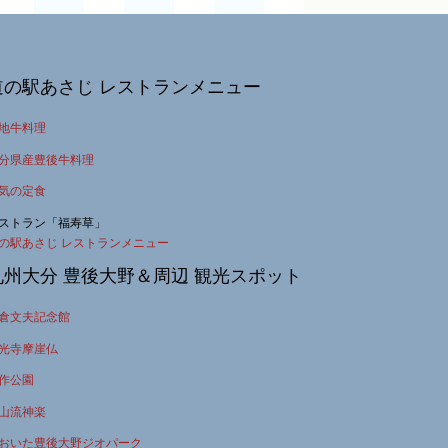
道の駅あさじ レストランメニュー
地牛料理
分県産豊後牛料理
気の定食
ストラン「福寿草」
の駅あさじ レストランメニュー
九州大分 豊後大野＆周辺 観光スポット
倉文夫記念館
光寺摩崖仏
作公園
山流神楽
おいた豊後大野ジオパーク