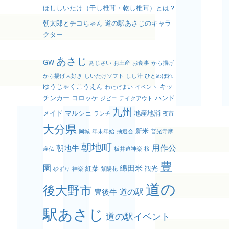
ほししいたけ（干し椎茸・乾し椎茸）とは？
朝太郎とチコちゃん 道の駅あさじのキャラ
クター
あさじ
GW
あじさい
お土産
お食事
から揚げ
から揚げ大好き
しいたけソフト
しし汁
ひとめぼれ
ゆうじゃくこうえん
キッ
わただまい
イベント
チンカー
コロッケ
ハンド
ジビエ
テイクアウト
九州
メイド
マルシェ
地産地消
ランチ
夜市
大分県
新米
岡城
年末年始
抽選会
普光寺摩
朝地町
用作公
朝地牛
崖仏
板井迫神楽
桜
豊
園
綿田米
紅葉
観光
砂ずり
神楽
紫陽花
道の
後大野市
道の駅
豊後牛
駅あさじ
道の駅イベント