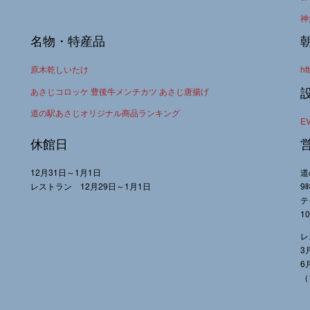
神
名物・特産品
原木乾しいたけ
ht
あさじコロッケ 豊後牛メンチカツ あさじ唐揚げ
道の駅あさじオリジナル商品ランキング
E
休館日
12月31日～1月1日
道
レストラン 12月29日～1月1日
9
テ
1
レ
3
6
（