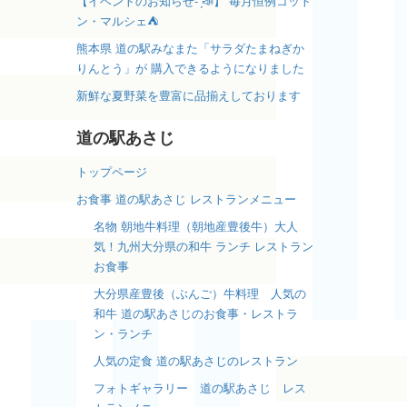
【イベントのお知らせ- ̗̀📣】 毎月恒例コット
ン・マルシェ⛺️
熊本県 道の駅みなまた「サラダたまねぎか
りんとう」が 購入できるようになりました
新鮮な夏野菜を豊富に品揃えしております
道の駅あさじ
トップページ
お食事 道の駅あさじ レストランメニュー
名物 朝地牛料理（朝地産豊後牛）大人
気！九州大分県の和牛 ランチ レストラン
お食事
大分県産豊後（ぶんご）牛料理 人気の
和牛 道の駅あさじのお食事・レストラ
ン・ランチ
人気の定食 道の駅あさじのレストラン
フォトギャラリー 道の駅あさじ レス