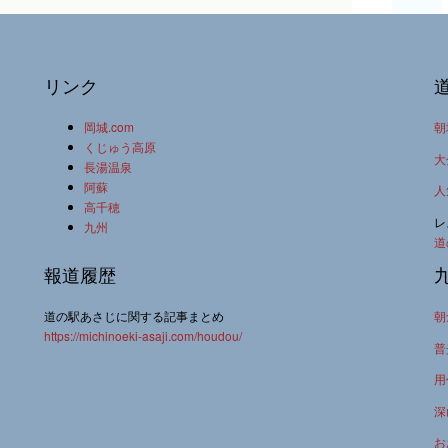
リンク
岡城.com
朝
くじゅう高原
大
長湯温泉
阿蘇
人
高千穂
レ
九州
道
報道履歴
道の駅あさじに関する記事まとめ
朝
https://michinoeki-asaji.com/houdou/
普
用
深
お