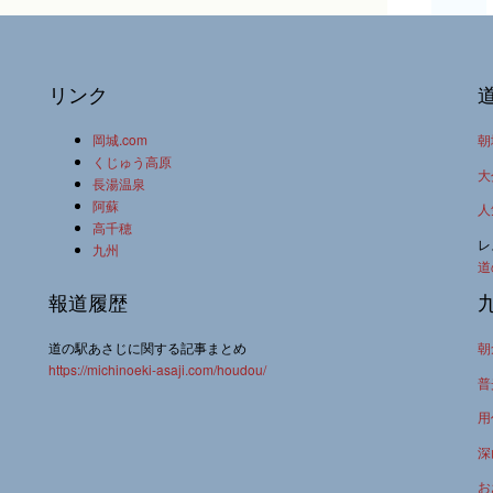
リンク
岡城.com
朝
くじゅう高原
大
長湯温泉
阿蘇
人
高千穂
レ
九州
道
報道履歴
道の駅あさじに関する記事まとめ
朝
https://michinoeki-asaji.com/houdou/
普
用
深
お