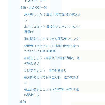
トランメニュー
名物・おみやげ一覧
原木乾しいたけ 豊後大野市産 道の駅あさ
じ
あさじコロッケ 豊後牛メンチカツ あさじ
唐揚げ
道の駅あさじオリジナル商品ランキング
綿田米（わただまい）地元の殿様も食べ
たおいしいお米 御膳米
柚赤こしょう（赤唐辛子の柚子胡椒） 道
の駅あさじ
かぼすこしょう 道の駅あさじ
朝太郎のとっておき塩だれ 道の駅あさ
じ
極上かぼすこしょう KABOSU GOLD 道
の駅あさじ
設備