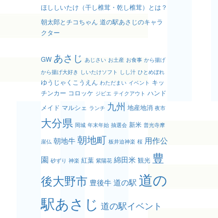
ほししいたけ（干し椎茸・乾し椎茸）とは？
朝太郎とチコちゃん 道の駅あさじのキャラ
クター
あさじ
GW
あじさい
お土産
お食事
から揚げ
から揚げ大好き
しいたけソフト
しし汁
ひとめぼれ
ゆうじゃくこうえん
キッ
わただまい
イベント
チンカー
コロッケ
ハンド
ジビエ
テイクアウト
九州
メイド
マルシェ
地産地消
ランチ
夜市
大分県
新米
岡城
年末年始
抽選会
普光寺摩
朝地町
用作公
朝地牛
崖仏
板井迫神楽
桜
豊
園
綿田米
紅葉
観光
砂ずり
神楽
紫陽花
道の
後大野市
道の駅
豊後牛
駅あさじ
道の駅イベント