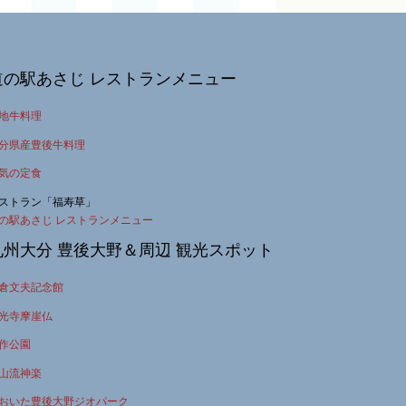
道の駅あさじ レストランメニュー
地牛料理
分県産豊後牛料理
気の定食
ストラン「福寿草」
の駅あさじ レストランメニュー
九州大分 豊後大野＆周辺 観光スポット
倉文夫記念館
光寺摩崖仏
作公園
山流神楽
おいた豊後大野ジオパーク