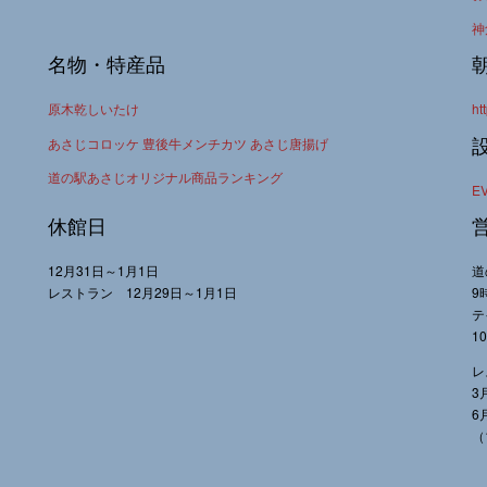
神
名物・特産品
原木乾しいたけ
ht
あさじコロッケ 豊後牛メンチカツ あさじ唐揚げ
道の駅あさじオリジナル商品ランキング
E
休館日
12月31日～1月1日
道
レストラン 12月29日～1月1日
9
テ
1
レ
3
6
（