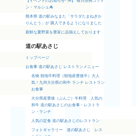
【イベントのお知らせ- ̗̀📣】 毎月恒例コット
ン・マルシェ⛺️
熊本県 道の駅みなまた「サラダたまねぎか
りんとう」が 購入できるようになりました
新鮮な夏野菜を豊富に品揃えしております
道の駅あさじ
トップページ
お食事 道の駅あさじ レストランメニュー
名物 朝地牛料理（朝地産豊後牛）大人
気！九州大分県の和牛 ランチ レストラン
お食事
大分県産豊後（ぶんご）牛料理 人気の
和牛 道の駅あさじのお食事・レストラ
ン・ランチ
人気の定食 道の駅あさじのレストラン
フォトギャラリー 道の駅あさじ レス