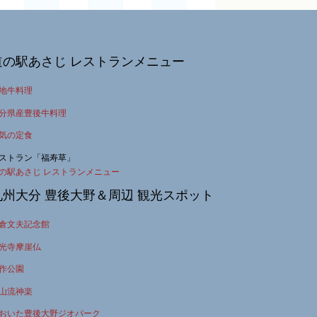
道の駅あさじ レストランメニュー
地牛料理
分県産豊後牛料理
気の定食
ストラン「福寿草」
の駅あさじ レストランメニュー
九州大分 豊後大野＆周辺 観光スポット
倉文夫記念館
光寺摩崖仏
作公園
山流神楽
おいた豊後大野ジオパーク