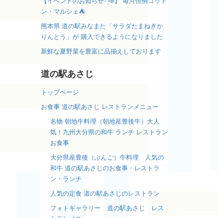
【イベントのお知らせ- ̗̀📣】 毎月恒例コット
ン・マルシェ⛺️
熊本県 道の駅みなまた「サラダたまねぎか
りんとう」が 購入できるようになりました
新鮮な夏野菜を豊富に品揃えしております
道の駅あさじ
トップページ
お食事 道の駅あさじ レストランメニュー
名物 朝地牛料理（朝地産豊後牛）大人
気！九州大分県の和牛 ランチ レストラン
お食事
大分県産豊後（ぶんご）牛料理 人気の
和牛 道の駅あさじのお食事・レストラ
ン・ランチ
人気の定食 道の駅あさじのレストラン
フォトギャラリー 道の駅あさじ レス