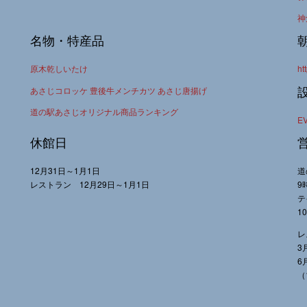
神
名物・特産品
原木乾しいたけ
ht
あさじコロッケ 豊後牛メンチカツ あさじ唐揚げ
道の駅あさじオリジナル商品ランキング
E
休館日
12月31日～1月1日
道
レストラン 12月29日～1月1日
9
テ
1
レ
3
6
（