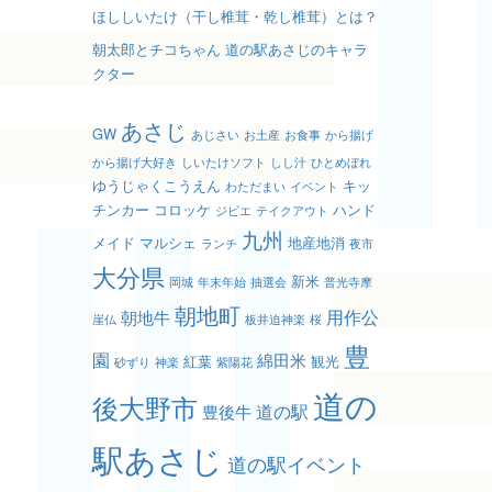
ほししいたけ（干し椎茸・乾し椎茸）とは？
朝太郎とチコちゃん 道の駅あさじのキャラ
クター
あさじ
GW
あじさい
お土産
お食事
から揚げ
から揚げ大好き
しいたけソフト
しし汁
ひとめぼれ
ゆうじゃくこうえん
キッ
わただまい
イベント
チンカー
コロッケ
ハンド
ジビエ
テイクアウト
九州
メイド
マルシェ
地産地消
ランチ
夜市
大分県
新米
岡城
年末年始
抽選会
普光寺摩
朝地町
用作公
朝地牛
崖仏
板井迫神楽
桜
豊
園
綿田米
紅葉
観光
砂ずり
神楽
紫陽花
道の
後大野市
道の駅
豊後牛
駅あさじ
道の駅イベント