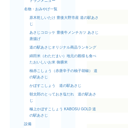
トランメニュー
名物・おみやげ一覧
原木乾しいたけ 豊後大野市産 道の駅あさ
じ
あさじコロッケ 豊後牛メンチカツ あさじ
唐揚げ
道の駅あさじオリジナル商品ランキング
綿田米（わただまい）地元の殿様も食べ
たおいしいお米 御膳米
柚赤こしょう（赤唐辛子の柚子胡椒） 道
の駅あさじ
かぼすこしょう 道の駅あさじ
朝太郎のとっておき塩だれ 道の駅あさ
じ
極上かぼすこしょう KABOSU GOLD 道
の駅あさじ
設備