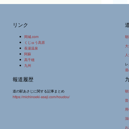
リンク
岡城.com
朝
くじゅう高原
大
長湯温泉
阿蘇
人
高千穂
レ
九州
道
報道履歴
道の駅あさじに関する記事まとめ
朝
https://michinoeki-asaji.com/houdou/
普
用
深
お