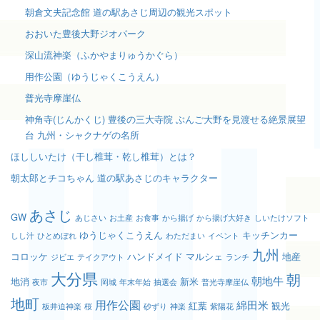
朝倉文夫記念館 道の駅あさじ周辺の観光スポット
おおいた豊後大野ジオパーク
深山流神楽（ふかやまりゅうかぐら）
用作公園（ゆうじゃくこうえん）
普光寺摩崖仏
神角寺(じんかくじ) 豊後の三大寺院 ぶんご大野を見渡せる絶景展望
台 九州・シャクナゲの名所
ほししいたけ（干し椎茸・乾し椎茸）とは？
朝太郎とチコちゃん 道の駅あさじのキャラクター
あさじ
GW
あじさい
お土産
お食事
から揚げ
から揚げ大好き
しいたけソフト
ゆうじゃくこうえん
キッチンカー
しし汁
ひとめぼれ
わただまい
イベント
九州
コロッケ
ハンドメイド
マルシェ
地産
ジビエ
テイクアウト
ランチ
大分県
朝
朝地牛
地消
新米
夜市
岡城
年末年始
抽選会
普光寺摩崖仏
地町
用作公園
綿田米
紅葉
観光
板井迫神楽
桜
砂ずり
神楽
紫陽花