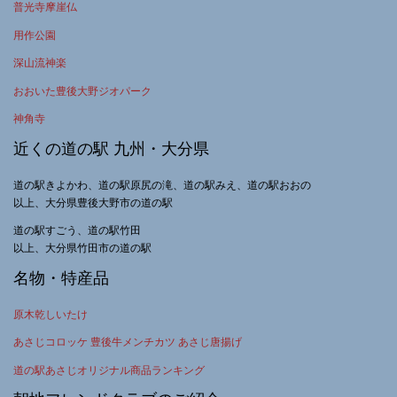
普光寺摩崖仏
用作公園
深山流神楽
おおいた豊後大野ジオパーク
神角寺
近くの道の駅 九州・大分県
道の駅きよかわ、道の駅原尻の滝、道の駅みえ、道の駅おおの
以上、大分県豊後大野市の道の駅
道の駅すごう、道の駅竹田
以上、大分県竹田市の道の駅
名物・特産品
原木乾しいたけ
あさじコロッケ 豊後牛メンチカツ あさじ唐揚げ
道の駅あさじオリジナル商品ランキング