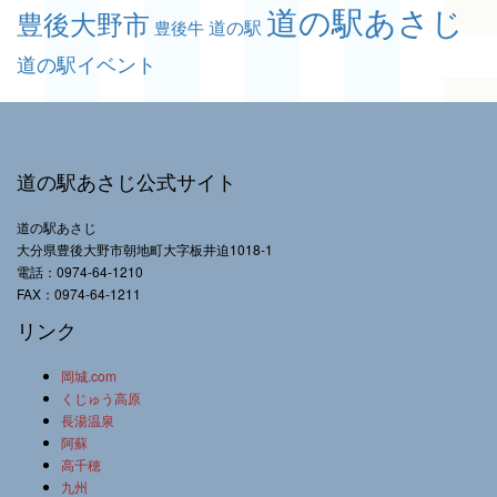
道の駅あさじ
豊後大野市
道の駅
豊後牛
道の駅イベント
道の駅あさじ公式サイト
道の駅あさじ
大分県豊後大野市朝地町大字板井迫1018-1
電話：0974-64-1210
FAX：0974-64-1211
リンク
岡城.com
くじゅう高原
長湯温泉
阿蘇
高千穂
九州