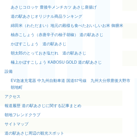
あさじコロッケ 豊後牛メンチカツ あさじ唐揚げ
道の駅あさじオリジナル商品ランキング
綿田米（わただまい）地元の殿様も食べたおいしいお米 御膳米
柚赤こしょう（赤唐辛子の柚子胡椒） 道の駅あさじ
かぼすこしょう 道の駅あさじ
朝太郎のとっておき塩だれ 道の駅あさじ
極上かぼすこしょう KABOSU GOLD 道の駅あさじ
設備
EV急速充電器 中九州自動車道 国道57号線 九州大分県豊後大野市
朝地町
アクセス
報道履歴 道の駅あさじに関する記事まとめ
朝地フレンドクラブ
サイトマップ
道の駅あさじ周辺の観光スポット