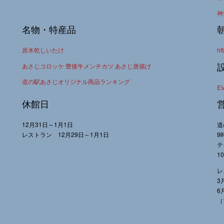
神
名物・特産品
原木乾しいたけ
ht
あさじコロッケ 豊後牛メンチカツ あさじ唐揚げ
道の駅あさじオリジナル商品ランキング
E
休館日
12月31日～1月1日
道
レストラン 12月29日～1月1日
9
テ
1
レ
3
6
（