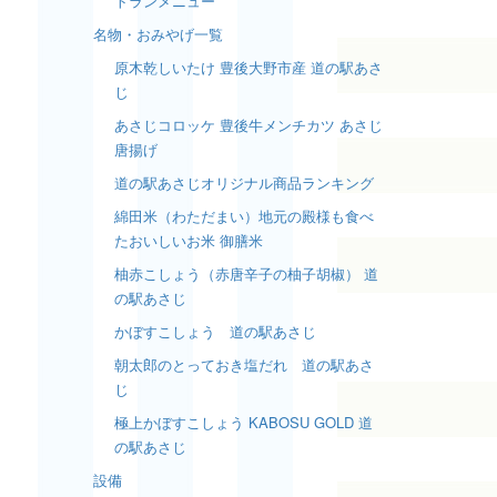
トランメニュー
名物・おみやげ一覧
原木乾しいたけ 豊後大野市産 道の駅あさ
じ
あさじコロッケ 豊後牛メンチカツ あさじ
唐揚げ
道の駅あさじオリジナル商品ランキング
綿田米（わただまい）地元の殿様も食べ
たおいしいお米 御膳米
柚赤こしょう（赤唐辛子の柚子胡椒） 道
の駅あさじ
かぼすこしょう 道の駅あさじ
朝太郎のとっておき塩だれ 道の駅あさ
じ
極上かぼすこしょう KABOSU GOLD 道
の駅あさじ
設備