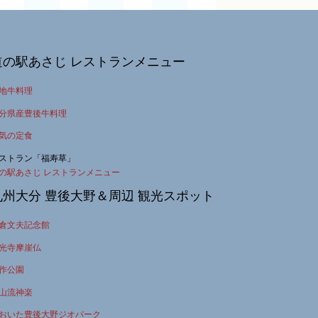
道の駅あさじ レストランメニュー
地牛料理
分県産豊後牛料理
気の定食
ストラン「福寿草」
の駅あさじ レストランメニュー
九州大分 豊後大野＆周辺 観光スポット
倉文夫記念館
光寺摩崖仏
作公園
山流神楽
おいた豊後大野ジオパーク