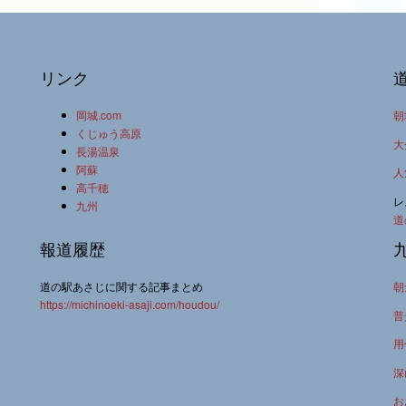
リンク
岡城.com
朝
くじゅう高原
大
長湯温泉
阿蘇
人
高千穂
レ
九州
道
報道履歴
道の駅あさじに関する記事まとめ
朝
https://michinoeki-asaji.com/houdou/
普
用
深
お