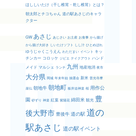
ほししいたけ（干し椎茸・乾し椎茸）とは？
朝太郎とチコちゃん 道の駅あさじのキャラ
クター
あさじ
GW
あじさい
お土産
お食事
から揚げ
から揚げ大好き
しいたけソフト
しし汁
ひとめぼれ
ゆうじゃくこうえん
キッ
わただまい
イベント
チンカー
コロッケ
ハンド
ジビエ
テイクアウト
九州
メイド
マルシェ
地産地消
ランチ
夜市
大分県
新米
岡城
年末年始
抽選会
普光寺摩
朝地町
用作公
朝地牛
崖仏
板井迫神楽
桜
豊
園
綿田米
紅葉
観光
砂ずり
神楽
紫陽花
道の
後大野市
道の駅
豊後牛
駅あさじ
道の駅イベント