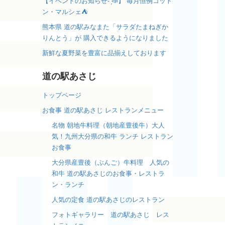
【イベントのお知らせ- ̗̀📣】 毎月恒例コット
ン・マルシェ⛺️
熊本県 道の駅みなまた「サラダたまねぎか
りんとう」が 購入できるようになりました
新鮮な夏野菜を豊富に品揃えしております
道の駅あさじ
トップページ
お食事 道の駅あさじ レストランメニュー
名物 朝地牛料理（朝地産豊後牛）大人
気！九州大分県の和牛 ランチ レストラン
お食事
大分県産豊後（ぶんご）牛料理 人気の
和牛 道の駅あさじのお食事・レストラ
ン・ランチ
人気の定食 道の駅あさじのレストラン
フォトギャラリー 道の駅あさじ レス