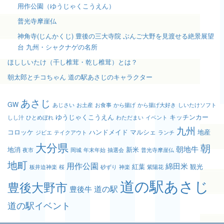
用作公園（ゆうじゃくこうえん）
普光寺摩崖仏
神角寺(じんかくじ) 豊後の三大寺院 ぶんご大野を見渡せる絶景展望
台 九州・シャクナゲの名所
ほししいたけ（干し椎茸・乾し椎茸）とは？
朝太郎とチコちゃん 道の駅あさじのキャラクター
あさじ
GW
あじさい
お土産
お食事
から揚げ
から揚げ大好き
しいたけソフト
ゆうじゃくこうえん
キッチンカー
しし汁
ひとめぼれ
わただまい
イベント
九州
コロッケ
ハンドメイド
マルシェ
地産
ジビエ
テイクアウト
ランチ
大分県
朝
朝地牛
地消
新米
夜市
岡城
年末年始
抽選会
普光寺摩崖仏
地町
用作公園
綿田米
紅葉
観光
板井迫神楽
桜
砂ずり
神楽
紫陽花
道の駅あさじ
豊後大野市
道の駅
豊後牛
道の駅イベント