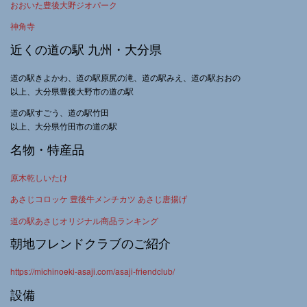
おおいた豊後大野ジオパーク
神角寺
近くの道の駅 九州・大分県
道の駅きよかわ、道の駅原尻の滝、道の駅みえ、道の駅おおの
以上、大分県豊後大野市の道の駅
道の駅すごう、道の駅竹田
以上、大分県竹田市の道の駅
名物・特産品
原木乾しいたけ
あさじコロッケ 豊後牛メンチカツ あさじ唐揚げ
道の駅あさじオリジナル商品ランキング
朝地フレンドクラブのご紹介
https://michinoeki-asaji.com/asaji-friendclub/
設備