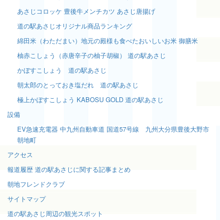
あさじコロッケ 豊後牛メンチカツ あさじ唐揚げ
道の駅あさじオリジナル商品ランキング
綿田米（わただまい）地元の殿様も食べたおいしいお米 御膳米
柚赤こしょう（赤唐辛子の柚子胡椒） 道の駅あさじ
かぼすこしょう 道の駅あさじ
朝太郎のとっておき塩だれ 道の駅あさじ
極上かぼすこしょう KABOSU GOLD 道の駅あさじ
設備
EV急速充電器 中九州自動車道 国道57号線 九州大分県豊後大野市
朝地町
アクセス
報道履歴 道の駅あさじに関する記事まとめ
朝地フレンドクラブ
サイトマップ
道の駅あさじ周辺の観光スポット