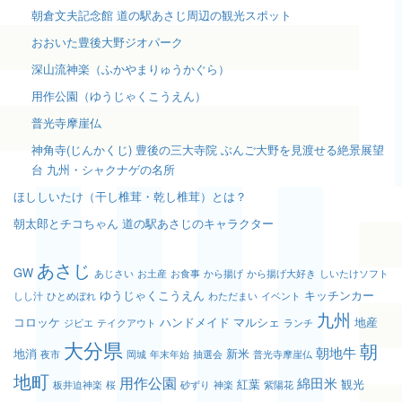
朝倉文夫記念館 道の駅あさじ周辺の観光スポット
おおいた豊後大野ジオパーク
深山流神楽（ふかやまりゅうかぐら）
用作公園（ゆうじゃくこうえん）
普光寺摩崖仏
神角寺(じんかくじ) 豊後の三大寺院 ぶんご大野を見渡せる絶景展望
台 九州・シャクナゲの名所
ほししいたけ（干し椎茸・乾し椎茸）とは？
朝太郎とチコちゃん 道の駅あさじのキャラクター
あさじ
GW
あじさい
お土産
お食事
から揚げ
から揚げ大好き
しいたけソフト
ゆうじゃくこうえん
キッチンカー
しし汁
ひとめぼれ
わただまい
イベント
九州
コロッケ
ハンドメイド
マルシェ
地産
ジビエ
テイクアウト
ランチ
大分県
朝
朝地牛
地消
新米
夜市
岡城
年末年始
抽選会
普光寺摩崖仏
地町
用作公園
綿田米
紅葉
観光
板井迫神楽
桜
砂ずり
神楽
紫陽花