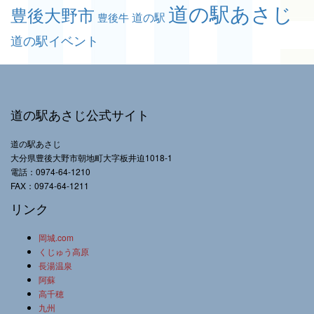
道の駅あさじ
豊後大野市
道の駅
豊後牛
道の駅イベント
道の駅あさじ公式サイト
道の駅あさじ
大分県豊後大野市朝地町大字板井迫1018-1
電話：0974-64-1210
FAX：0974-64-1211
リンク
岡城.com
くじゅう高原
長湯温泉
阿蘇
高千穂
九州