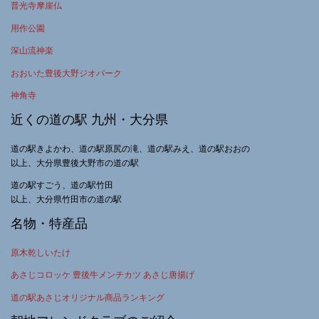
普光寺摩崖仏
用作公園
深山流神楽
おおいた豊後大野ジオパーク
神角寺
近くの道の駅 九州・大分県
道の駅きよかわ、道の駅原尻の滝、道の駅みえ、道の駅おおの
以上、大分県豊後大野市の道の駅
道の駅すごう、道の駅竹田
以上、大分県竹田市の道の駅
名物・特産品
原木乾しいたけ
あさじコロッケ 豊後牛メンチカツ あさじ唐揚げ
道の駅あさじオリジナル商品ランキング