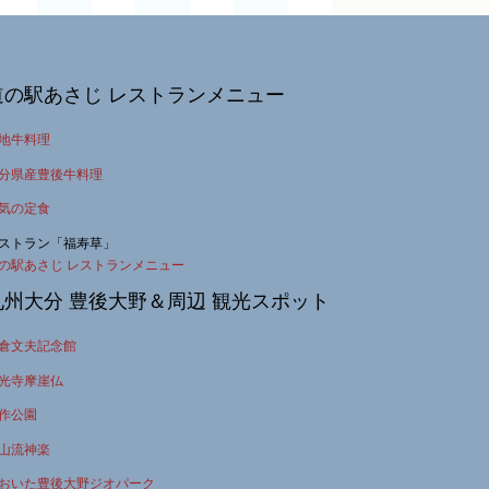
道の駅あさじ レストランメニュー
地牛料理
分県産豊後牛料理
気の定食
ストラン「福寿草」
の駅あさじ レストランメニュー
九州大分 豊後大野＆周辺 観光スポット
倉文夫記念館
光寺摩崖仏
作公園
山流神楽
おいた豊後大野ジオパーク