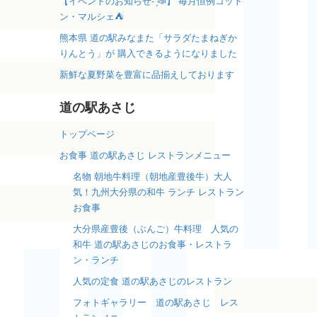
【イベントのお知らせ- ̗̀📣】 毎月恒例コット
ン・マルシェ⛺️
熊本県 道の駅みなまた「サラダたまねぎか
りんとう」が 購入できるようになりました
新鮮な夏野菜を豊富に品揃えしております
道の駅あさじ
トップページ
お食事 道の駅あさじ レストランメニュー
名物 朝地牛料理（朝地産豊後牛）大人
気！九州大分県の和牛 ランチ レストラン
お食事
大分県産豊後（ぶんご）牛料理 人気の
和牛 道の駅あさじのお食事・レストラ
ン・ランチ
人気の定食 道の駅あさじのレストラン
フォトギャラリー 道の駅あさじ レス