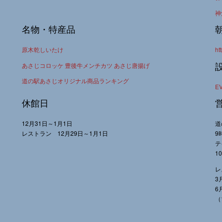
神
名物・特産品
原木乾しいたけ
ht
あさじコロッケ 豊後牛メンチカツ あさじ唐揚げ
道の駅あさじオリジナル商品ランキング
E
休館日
12月31日～1月1日
道
レストラン 12月29日～1月1日
9
テ
1
レ
3
6
（