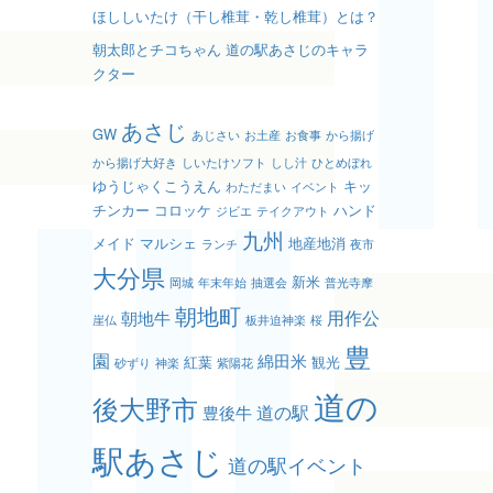
ほししいたけ（干し椎茸・乾し椎茸）とは？
朝太郎とチコちゃん 道の駅あさじのキャラ
クター
あさじ
GW
あじさい
お土産
お食事
から揚げ
から揚げ大好き
しいたけソフト
しし汁
ひとめぼれ
ゆうじゃくこうえん
キッ
わただまい
イベント
チンカー
コロッケ
ハンド
ジビエ
テイクアウト
九州
メイド
マルシェ
地産地消
ランチ
夜市
大分県
新米
岡城
年末年始
抽選会
普光寺摩
朝地町
用作公
朝地牛
崖仏
板井迫神楽
桜
豊
園
綿田米
紅葉
観光
砂ずり
神楽
紫陽花
道の
後大野市
道の駅
豊後牛
駅あさじ
道の駅イベント