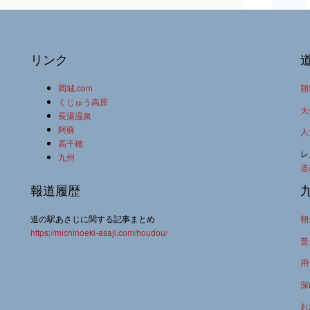
リンク
岡城.com
朝
くじゅう高原
大
長湯温泉
阿蘇
人
高千穂
レ
九州
道
報道履歴
道の駅あさじに関する記事まとめ
朝
https://michinoeki-asaji.com/houdou/
普
用
深
お